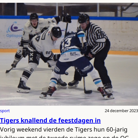
sport
24 december 2023
Tigers knallend de feestdagen in
Vorig weekend vierden de Tigers hun 60-jarig
jubileum met de tweede ruime zege op de OG