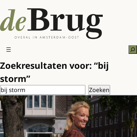
Ga
naar
de
inhoud
Zo
Zoekresultaten voor: “bij
storm”
Zoeken
Zoeken