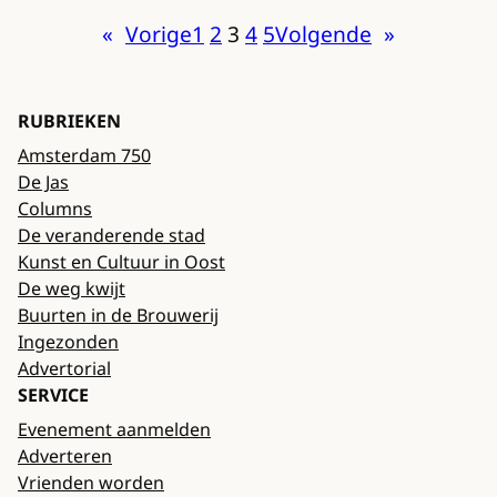
«
Vorige
1
2
3
4
5
Volgende
»
RUBRIEKEN
Amsterdam 750
De Jas
Columns
De veranderende stad
Kunst en Cultuur in Oost
De weg kwijt
Buurten in de Brouwerij
Ingezonden
Advertorial
SERVICE
Evenement aanmelden
Adverteren
Vrienden worden