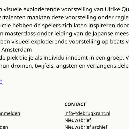
en visuele exploderende voorstelling van Ulrik
ertalenten maakten deze voorstelling onder regi
tie hebben de spelers zich laten inspireren door
en masterclass onder leiding van de Japanse mee
 een visueel exploderende voorstelling op beats va
 in Amsterdam
 plek die je als individu inneemt in een groep. 
hun dromen, twijfels, angsten en verlangens del
9
CONTACT
anmelden
info@debrugkrant.nl
Nieuwsbrief
rden
Nieuwsbrief archief