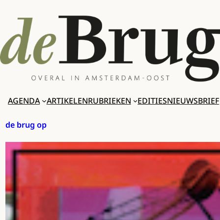
Ga
naar
de
inhoud
AGENDA
ARTIKELEN
RUBRIEKEN
EDITIES
NIEUWSBRIEF
de brug op