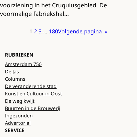
voorziening in het Cruquiusgebied. De
voormalige fabriekshal…
1
2
3
…
180
Volgende pagina
»
RUBRIEKEN
Amsterdam 750
De Jas
Columns
De veranderende stad
Kunst en Cultuur in Oost
De weg kwijt
Buurten in de Brouwerij
Ingezonden
Advertorial
SERVICE