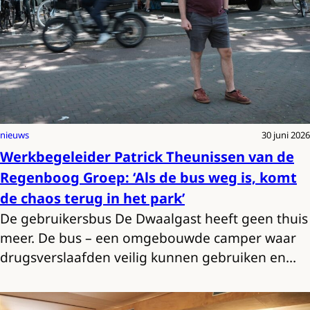
nieuws
30 juni 2026
Werkbegeleider Patrick Theunissen van de
Regenboog Groep: ‘Als de bus weg is, komt
de chaos terug in het park’
De gebruikersbus De Dwaalgast heeft geen thuis
meer. De bus – een omgebouwde camper waar
drugsverslaafden veilig kunnen gebruiken en…