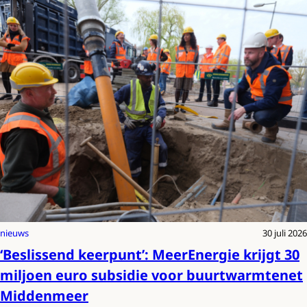
nieuws
30 juli 2026
‘Beslissend keerpunt’: MeerEnergie krijgt 30
miljoen euro subsidie voor buurtwarmtenet
Middenmeer