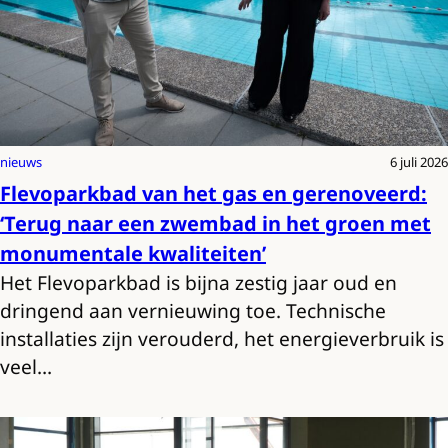
nieuws
6 juli 2026
Flevoparkbad van het gas en gerenoveerd:
‘Terug naar een zwembad in het groen met
monumentale kwaliteiten’
Het Flevoparkbad is bijna zestig jaar oud en
dringend aan vernieuwing toe. Technische
installaties zijn verouderd, het energieverbruik is
veel…