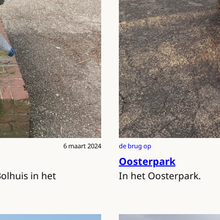
6 maart 2024
de brug op
Oosterpark
olhuis in het
In het Oosterpark.