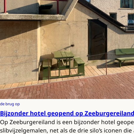
de brug op
Bijzonder hotel geopend op Zeeburgereilan
Op Zeeburgereiland is een bijzonder hotel geop
slibvijzelgemalen, net als de drie silo’s iconen d