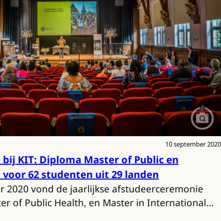
10 september 2020
bij KIT: Diploma Master of Public en
 voor 62 studenten uit 29 landen
r 2020 vond de jaarlijkse afstudeerceremonie
r of Public Health, en Master in International…