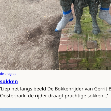
de brug op
sokken
‘Liep net langs beeld De Bokkenrijder van Gerrit B
Oosterpark, de rijder draagt prachtige sokken…’