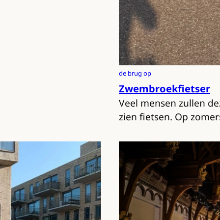
de brug op
Zwembroekfietser
Veel mensen zullen d
zien fietsen. Op zome