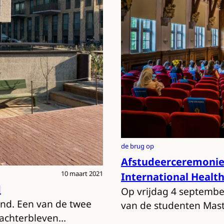
de brug op
Afstudeerceremonie 
10 maart 2021
International Health
d
Op vrijdag 4 septembe
end. Een van de twee
van de studenten Maste
ie achterbleven…