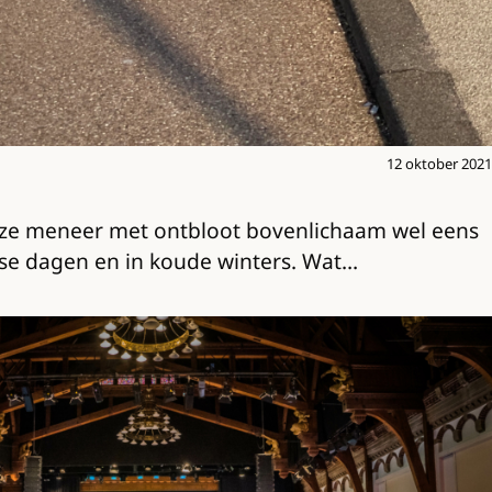
12 oktober 2021
eze meneer met ontbloot bovenlichaam wel eens
rse dagen en in koude winters. Wat…