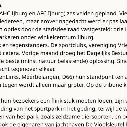
.
AHC IJburg en AFC IJburg) zes velden gepland. Vi
 iedereen, maar erover nagedacht werd er pas laat
n opties door de stadsdeelraad vastgesteld: drie
parkeren onder winkelcentrum IJburg.
ers en tegenstanders. De sportclubs, vereniging 
 cetera. Vorige maand droeg het Dagelijks Bestuu
de beste (minst natuur belastende) oplossing. Si
cht tegenover elkaar.
roenLinks, Méérbelangen, D66) hun standpunt ten a
 tegen wordt alleen maar groter. Op de tribune k
t hun bezoekers een flink stuk moeten lopen, zijn 
ing van het sportpark in het geding, terwijl de w
van het park, zoals zeldzame diersoorten, en oo
Ook de eigenaren van jachthaven De Vioolsleutel 