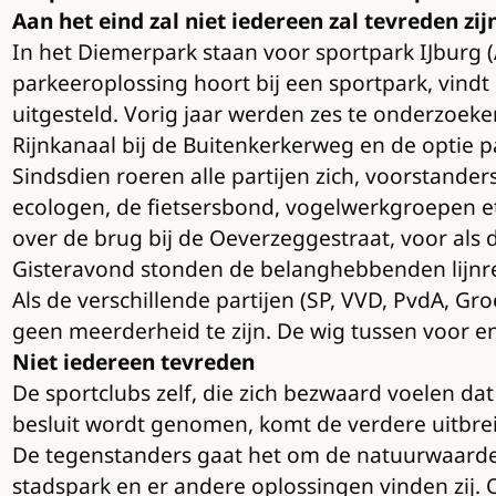
Aan het eind zal niet iedereen zal tevreden zijn
In het Diemerpark staan voor sportpark IJburg (
parkeeroplossing hoort bij een sportpark, vindt
uitgesteld. Vorig jaar werden zes te onderzoeke
Rijnkanaal bij de Buitenkerkerweg en de optie 
Sindsdien roeren alle partijen zich, voorstand
ecologen, de fietsersbond, vogelwerkgroepen et
over de brug bij de Oeverzeggestraat, voor als 
Gisteravond stonden de belanghebbenden lijnre
Als de verschillende partijen (SP, VVD, PvdA, G
geen meerderheid te zijn. De wig tussen voor en
Niet iedereen tevreden
De sportclubs zelf, die zich bezwaard voelen da
besluit wordt genomen, komt de verdere uitbreid
De tegenstanders gaat het om de natuurwaarden 
stadspark en er andere oplossingen vinden zij. 