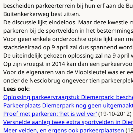
bescheiden parkeerterrein bij hun erf aan de B
Buitenkerkerweg best zitten.
De discussie lijkt eindeloos. Maar deze kwesti
parkeren bij de sportvelden in het bestemmings
Voor geen enkele onderzochte optie lijkt een me
stadsdeelraad op 9 april zal dus spannend word
De uiteindelijk gekozen oplossing zal na 9 apr
Op zijn vroegst in 2014 kan dan een parkeervoo
Voor de eigenaren van de Vioolsleutel was er ee
onder de Nesciobrug ongeveer tien parkeerplek
Lees ook:
Oplossing parkeervraagstuk Diemerpark: besche
Parkeerplaats Diemerpark nog geen uitgemaak
Proef met parkeren: ‘het is wel ver’
(19-10-2012)
Versnelde aanleg twee extra sportvelden in Di
Meer velden, en ergens ook parkeerplaatsen
(19