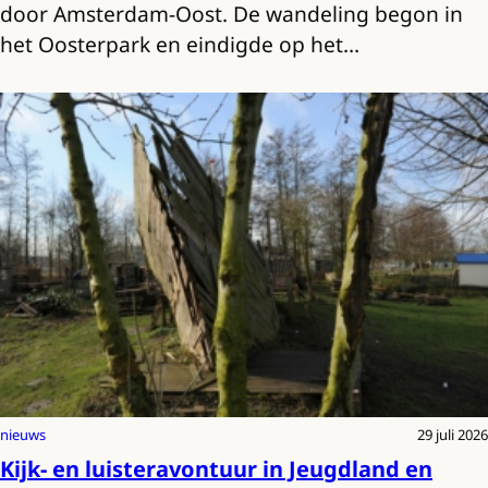
door Amsterdam-Oost. De wandeling begon in
het Oosterpark en eindigde op het…
nieuws
29 juli 2026
Kijk- en luisteravontuur in Jeugdland en