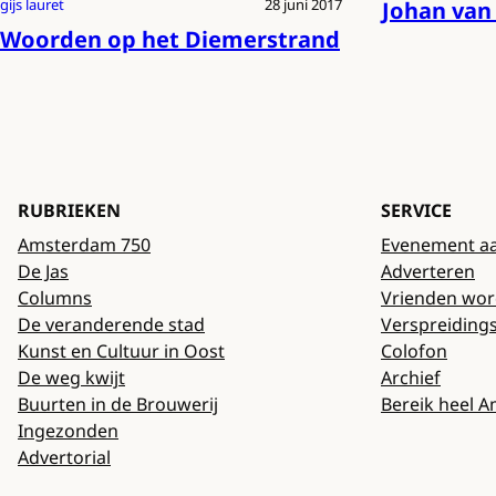
gijs lauret
28 juni 2017
Johan van
Woorden op het Diemerstrand
RUBRIEKEN
SERVICE
Amsterdam 750
Evenement a
De Jas
Adverteren
Columns
Vrienden wo
De veranderende stad
Verspreiding
Kunst en Cultuur in Oost
Colofon
De weg kwijt
Archief
Buurten in de Brouwerij
Bereik heel 
Ingezonden
Advertorial