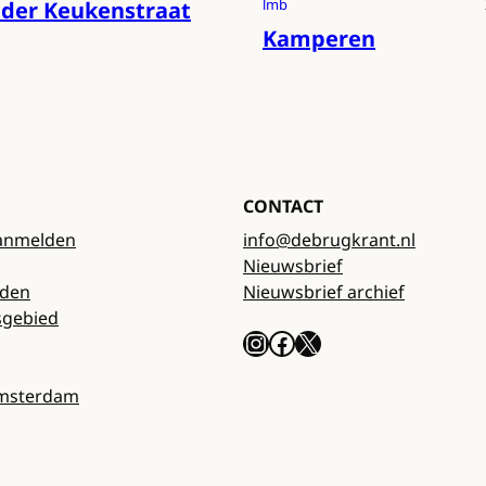
lmb
 der Keukenstraat
Kamperen
CONTACT
anmelden
info@debrugkrant.nl
Nieuwsbrief
rden
Nieuwsbrief archief
sgebied
Instagram
Facebook
X
Amsterdam