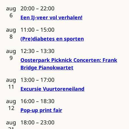
aug
20:00
–
22:00
6
Een IJ-veer vol verhalen!
aug
11:00
–
15:00
8
(Pre)diabetes en sporten
aug
12:30
–
13:30
9
Oosterpark Picknick Concerten: Frank
Bridge Pianokwartet
aug
13:00
–
17:00
11
Excursie Vuurtoreneiland
aug
16:00
–
18:30
12
Pop-up print fair
aug
18:00
–
23:00