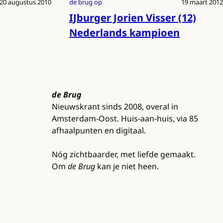
20 augustus 2010
de brug op
19 maart 2012
IJburger Jorien Visser (12)
Nederlands kampioen
de Brug
Nieuwskrant sinds 2008, overal in
Amsterdam-Oost. Huis-aan-huis, via 85
afhaalpunten en digitaal.
Nóg zichtbaarder, met liefde gemaakt.
Om
de Brug
kan je niet heen.