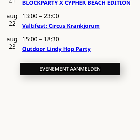
21
BLOCKPARTY X CYPHER BEACH EDITION
aug
13:00
–
23:00
22
Valtifest: Circus Krankjorum
aug
15:00
–
18:30
23
Outdoor Lindy Hop Party
EVENEMENT AANMELDEN