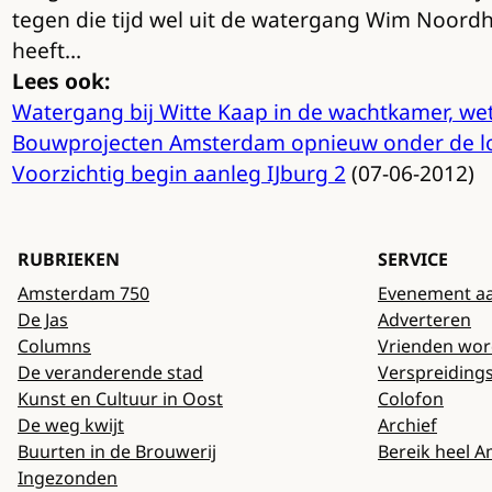
tegen die tijd wel uit de watergang Wim Noor
heeft…
Lees ook:
Watergang bij Witte Kaap in de wachtkamer, we
Bouwprojecten Amsterdam opnieuw onder de l
Voorzichtig begin aanleg IJburg 2
(07-06-2012)
RUBRIEKEN
SERVICE
Amsterdam 750
Evenement a
De Jas
Adverteren
Columns
Vrienden wo
De veranderende stad
Verspreiding
Kunst en Cultuur in Oost
Colofon
De weg kwijt
Archief
Buurten in de Brouwerij
Bereik heel 
Ingezonden