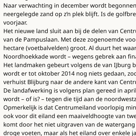
Naar verwachting in december wordt begonnen m
neergelegde zand op z’n plek blijft. Is de golfb
voorjaar.
Het nieuwe land sluit aan bij de delen van Cent
van de Pampuslaan. Met deze zogenoemde voorbela
hectare (voetbalvelden) groot. Al duurt het waa
Noordhoekkade wordt – wegens gebrek aan fina
Het landmaken gebeurt volgens de van IJburg b
wordt er tot oktober 2014 nog niets gedaan, zo
verhuist Blijburg naar de andere kant van Cent
De landafwerking is volgens plan gereed in apr
wordt – of is? – tegen die tijd aan de noordwes
Opmerkelijk is dat Centrumeiland voorlopig mind
ook voor dit eiland een maaiveldhoogte van t
komt door het niet uitgraven van de watergang
droge voeten, maar als het eiland over enkele 