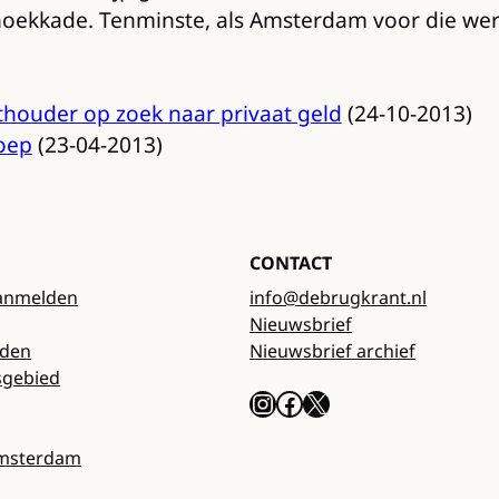
dhoekkade. Tenminste, als Amsterdam voor die 
thouder op zoek naar privaat geld
(24-10-2013)
oep
(23-04-2013)
CONTACT
anmelden
info@debrugkrant.nl
Nieuwsbrief
rden
Nieuwsbrief archief
sgebied
Instagram
Facebook
X
Amsterdam