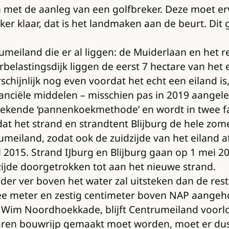
et de aanleg van een golfbreker. Deze moet ervo
reker klaar, dat is het landmaken aan de beurt. D
rumeiland die er al liggen: de Muiderlaan en het
stingsdijk liggen de eerst 7 hectare van het eil
rschijnlijk nog even voordat het echt een eiland
nciële middelen – misschien pas in 2019 aangele
ekende ‘pannenkoekmethode’ en wordt in twee fa
dat het strand en strandtent Blijburg de hele zo
rumeiland, zodat ook de zuidzijde van het eiland
il 2015. Strand IJburg en Blijburg gaan op 1 mei
tzijde doorgetrokken tot aan het nieuwe strand.
er ver boven het water zal uitsteken dan de rest
wee meter en zestig centimeter boven NAP aange
 Wim Noordhoekkade, blijft Centrumeiland voorlo
jaren bouwrijp gemaakt moet worden, moet er dus