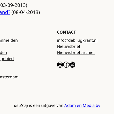
03-09-2013)
rand?
(08-04-2013)
CONTACT
anmelden
info@debrugkrant.nl
Nieuwsbrief
rden
Nieuwsbrief archief
sgebied
Instagram
Facebook
X
Amsterdam
de Brug
is een uitgave van
A’dam en Media bv