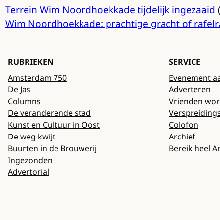
Terrein Wim Noordhoekkade tijdelijk ingezaaid
(
Wim Noordhoekkade: prachtige gracht of rafel
RUBRIEKEN
SERVICE
Amsterdam 750
Evenement a
De Jas
Adverteren
Columns
Vrienden wo
De veranderende stad
Verspreiding
Kunst en Cultuur in Oost
Colofon
De weg kwijt
Archief
Buurten in de Brouwerij
Bereik heel 
Ingezonden
Advertorial