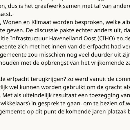
ien, dus is het graafwerk samen met tal van ander
atst.
 Wonen en Klimaat worden besproken, welke alter
e geven. De discussie pakte echter anders uit, da
tie Infrastructuur Haveneiland Oost (CIHO) en d
ente zich met het innen van de erfpacht had ver
 gemeente zou misschien nog veel duurder uit zijn
 gehouden met de opbrengst van het vrijkomende 
lde erfpacht terugkrijgen? zo werd vanuit de com
lijk wel kunnen worden gebruikt om de gracht als
e. Met als uiteindelijk resultaat een toezegging v
ikkelaars) in gesprek te gaan, om te bezien of wel
meente op dit punt de komende jaren platzak blij