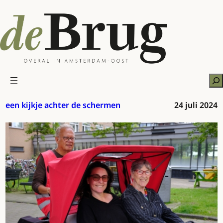
Ga
naar
de
inhoud
Zo
een kijkje achter de schermen
24 juli 2024