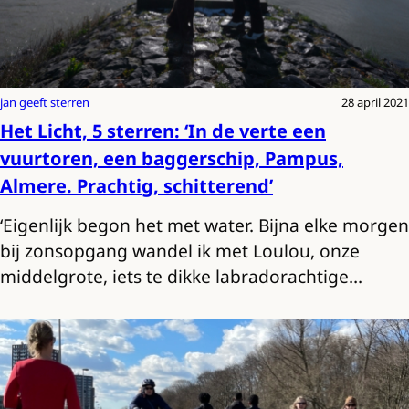
jan geeft sterren
28 april 2021
Het Licht, 5 sterren: ‘In de verte een
vuurtoren, een baggerschip, Pampus,
Almere. Prachtig, schitterend’
‘Eigenlijk begon het met water. Bijna elke morgen
bij zonsopgang wandel ik met Loulou, onze
middelgrote, iets te dikke labradorachtige…