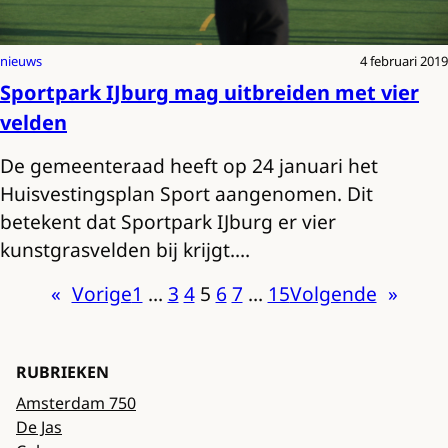
nieuws
4 februari 2019
Sportpark IJburg mag uitbreiden met vier
velden
De gemeenteraad heeft op 24 januari het
Huisvestingsplan Sport aangenomen. Dit
betekent dat Sportpark IJburg er vier
kunstgrasvelden bij krijgt.…
«
Vorige
1
…
3
4
5
6
7
…
15
Volgende
»
RUBRIEKEN
Amsterdam 750
De Jas