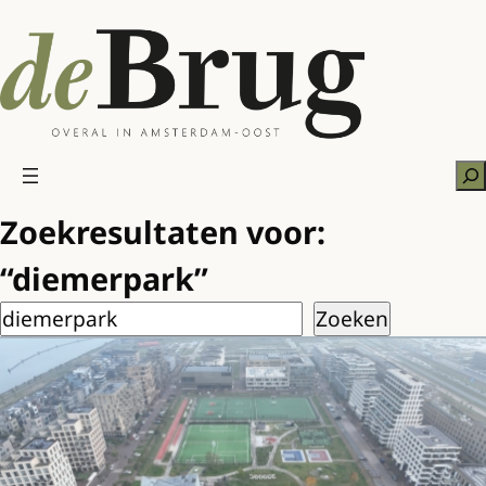
Ga
naar
de
inhoud
Zo
Zoekresultaten voor:
“diemerpark”
Zoeken
Zoeken