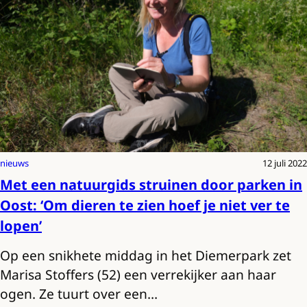
nieuws
12 juli 2022
Met een natuurgids struinen door parken in
Oost: ‘Om dieren te zien hoef je niet ver te
lopen’
Op een snikhete middag in het Diemerpark zet
Marisa Stoffers (52) een verrekijker aan haar
ogen. Ze tuurt over een…