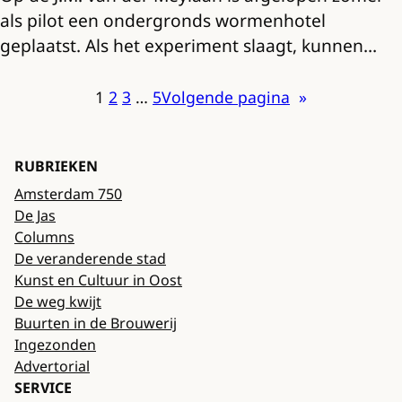
als pilot een ondergronds wormenhotel
geplaatst. Als het experiment slaagt, kunnen…
1
2
3
…
5
Volgende pagina
»
RUBRIEKEN
Amsterdam 750
De Jas
Columns
De veranderende stad
Kunst en Cultuur in Oost
De weg kwijt
Buurten in de Brouwerij
Ingezonden
Advertorial
SERVICE