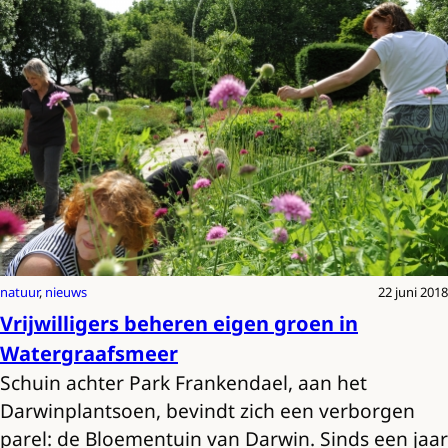
natuur
, 
nieuws
22 juni 2018
Vrijwilligers beheren eigen groen in
Watergraafsmeer
Schuin achter Park Frankendael, aan het
Darwinplantsoen, bevindt zich een verborgen
parel: de Bloementuin van Darwin. Sinds een jaar