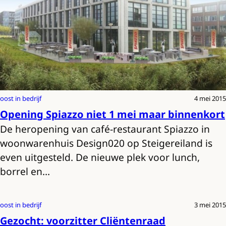
oost in bedrijf
4 mei 2015
Opening Spiazzo niet 1 mei maar binnenkort
De heropening van café-restaurant Spiazzo in
woonwarenhuis Design020 op Steigereiland is
even uitgesteld. De nieuwe plek voor lunch,
borrel en…
oost in bedrijf
3 mei 2015
Gezocht: voorzitter Cliëntenraad