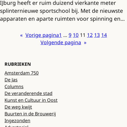
IJburg heeft er ruim duizend vierkante meter
splinternieuwe sportschool bij. Met de nieuwste
apparaten en aparte ruimten voor spinning en…
«
Vorige pagina
1
…
9
10
11
12
13
14
Volgende pagina
»
RUBRIEKEN
Amsterdam 750
De Jas
Columns
De veranderende stad
Kunst en Cultuur in Oost
De weg kwijt
Buurten in de Brouwerij
Ingezonden