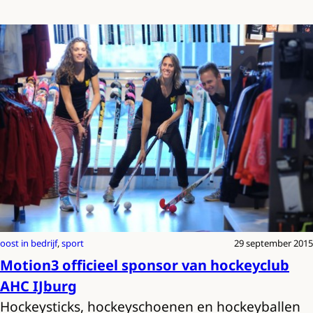
oost in bedrijf
, 
sport
29 september 2015
Motion3 officieel sponsor van hockeyclub
AHC IJburg
Hockeysticks, hockeyschoenen en hockeyballen