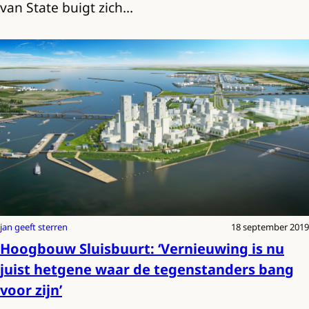
van State buigt zich…
jan geeft sterren
18 september 2019
Hoogbouw Sluisbuurt: ‘Vernieuwing is nu
juist hetgene waar de tegenstanders bang
voor zijn’