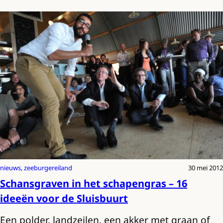
nieuws
, 
zeeburgereiland
30 mei 2012
Schansgraven in het schapengras – 16
ideeën voor de Sluisbuurt
Een polder, landzeilen, een akker met graan of