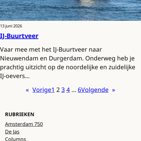
13 juni 2026
IJ-Buurtveer
Vaar mee met het IJ-Buurtveer naar
Nieuwendam en Durgerdam. Onderweg heb je
prachtig uitzicht op de noordelijke en zuidelijke
IJ-oevers…
«
Vorige
1
2
3
4
…
6
Volgende
»
RUBRIEKEN
Amsterdam 750
De Jas
Columns