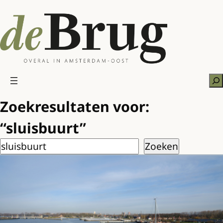
Ga
naar
de
inhoud
Zo
Zoekresultaten voor:
“sluisbuurt”
Zoeken
Zoeken