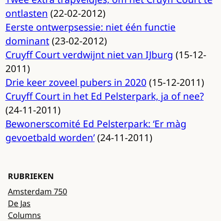
ontlasten
(22-02-2012)
Eerste ontwerpsessie: niet één functie
dominant
(23-02-2012)
Cruyff Court verdwijnt niet van IJburg
(15-12-
2011)
Drie keer zoveel pubers in 2020
(15-12-2011)
Cruyff Court in het Ed Pelsterpark, ja of nee?
(24-11-2011)
Bewonerscomité Ed Pelsterpark: ‘Er màg
gevoetbald worden’
(24-11-2011)
RUBRIEKEN
Amsterdam 750
De Jas
Columns