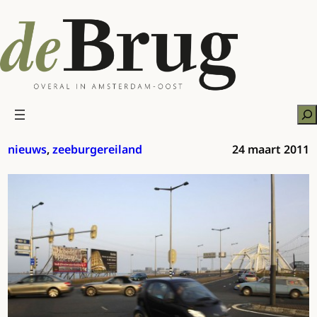
Ga
naar
de
inhoud
Zo
nieuws
, 
zeeburgereiland
24 maart 2011