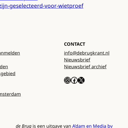
-zijn-geselecteerd-voor-wietproef
CONTACT
anmelden
info@debrugkrant.nl
Nieuwsbrief
rden
Nieuwsbrief archief
sgebied
Instagram
Facebook
X
Amsterdam
de Brug
is een uitgave van
A’dam en Media bv