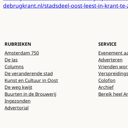
debrugkrant.nl/stadsdeel-oost-leest-in-krant-te
RUBRIEKEN
SERVICE
Amsterdam 750
Evenement a
De Jas
Adverteren
Columns
Vrienden wo
De veranderende stad
Verspreiding
Kunst en Cultuur in Oost
Colofon
De weg kwijt
Archief
Buurten in de Brouwerij
Bereik heel 
Ingezonden
Advertorial