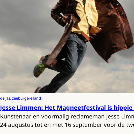
de jas
, 
zeeburgereiland
Jesse Limmen: Het Magneetfestival is hippie 
Kunstenaar en voormalig reclameman Jesse Lim
24 augustus tot en met 16 september voor de tw