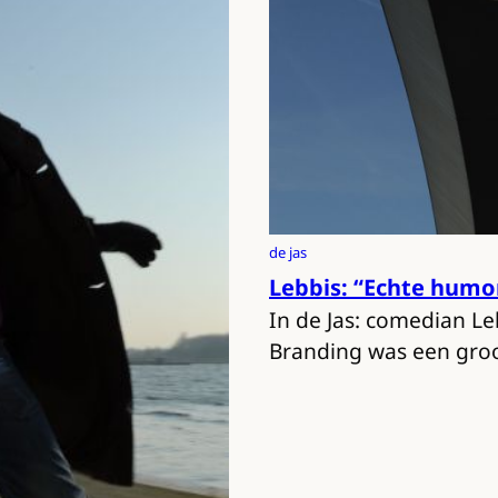
de jas
Lebbis: “Echte humor
In de Jas: comedian Le
Branding was een groo