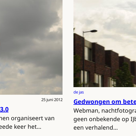
de jas
25 juni 2012
Gedwongen om beter
3.0
Webman, nachtfotograaf,
men organiseert van
geen onbekende op IJb
eede keer het…
een verhalend…