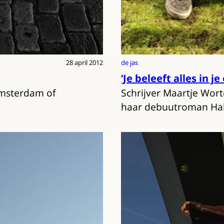
de jas
28 april 2012
‘Je beleeft alles in j
Schrijver Maartje Wort
 Amsterdam of
haar debuutroman Half