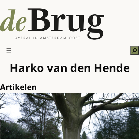
Ga
naar
de
inhoud
Zo
Harko van den Hende
Artikelen