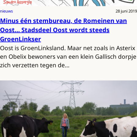
nieuws
28 juni 2019
Minus één stembureau, de Romeinen van
Oost… Stadsdeel Oost wordt steeds
GroenLinkser
Oost is GroenLinksland. Maar net zoals in Asterix
en Obelix bewoners van een klein Gallisch dorpje
zich verzetten tegen de…