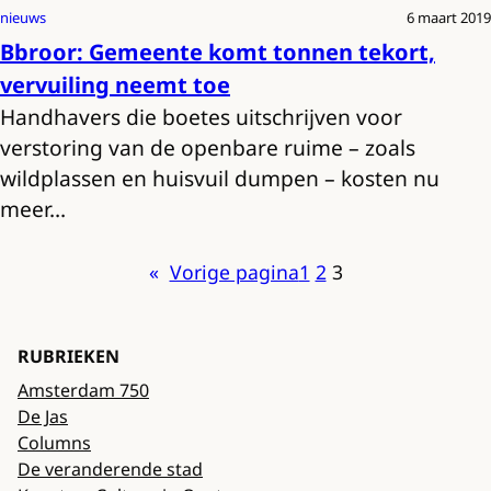
nieuws
6 maart 2019
Bbroor: Gemeente komt tonnen tekort,
vervuiling neemt toe
Handhavers die boetes uitschrijven voor
verstoring van de openbare ruime – zoals
wildplassen en huisvuil dumpen – kosten nu
meer…
«
Vorige pagina
1
2
3
RUBRIEKEN
Amsterdam 750
De Jas
Columns
De veranderende stad