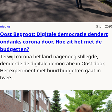
nieuws
5 juni 2020
Oost Begroot: Digitale democratie dendert
ondanks corona door. Hoe zit het met de
budgetten?
Terwijl corona het land nagenoeg stillegde,
denderde de digitale democratie in Oost door.
Het experiment met buurtbudgetten gaat in
twee…