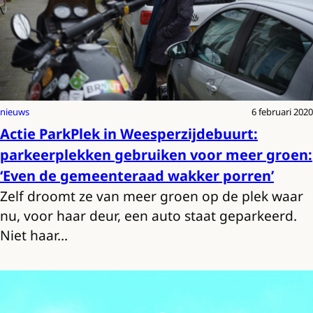
nieuws
6 februari 2020
Actie ParkPlek in Weesperzijdebuurt:
parkeerplekken gebruiken voor meer groen:
‘Even de gemeenteraad wakker porren’
Zelf droomt ze van meer groen op de plek waar
nu, voor haar deur, een auto staat geparkeerd.
Niet haar…