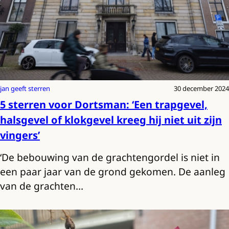
jan geeft sterren
30 december 2024
5 sterren voor Dortsman: ‘Een trapgevel,
halsgevel of klokgevel kreeg hij niet uit zijn
vingers’
‘De bebouwing van de grachtengordel is niet in
een paar jaar van de grond gekomen. De aanleg
van de grachten…