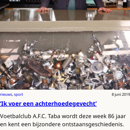
nieuws
, 
sport
8 juni 2019
‘Ik voer een achterhoedegevecht’
Voetbalclub A.F.C. Taba wordt deze week 86 jaar
en kent een bijzondere ontstaansgeschiedenis.