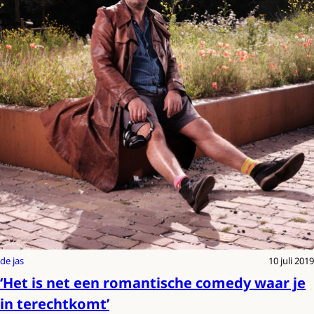
de jas
10 juli 2019
‘Het is net een romantische comedy waar je
in terechtkomt’