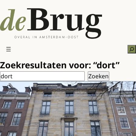
Ga
naar
de
inhoud
Zo
Zoekresultaten voor: “dort”
Zoeken
Zoeken