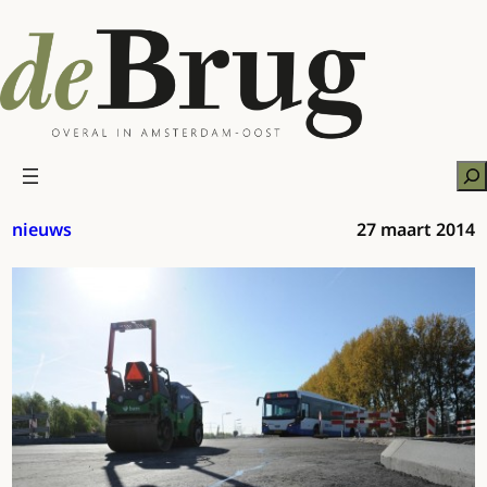
Ga
naar
de
inhoud
Zo
nieuws
27 maart 2014