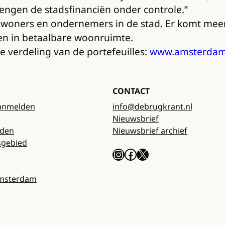
engen de stadsfinanciën onder controle.”
oners en ondernemers in de stad. Er komt meer g
en in betaalbare woonruimte.
e verdeling van de portefeuilles:
www.amsterdam
CONTACT
anmelden
info@debrugkrant.nl
Nieuwsbrief
rden
Nieuwsbrief archief
sgebied
Instagram
Facebook
X
Amsterdam