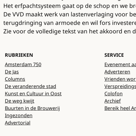
Het erfpachtsysteem gaat op de schop en we br
De VVD maakt werk van lastenverlaging voor bew
terugdringing van armoede en wil fors invester
Zie voor de volledige tekst van het akkoord en d
RUBRIEKEN
SERVICE
Amsterdam 750
Evenement a
De Jas
Adverteren
Columns
Vrienden wo
De veranderende stad
Verspreiding
Kunst en Cultuur in Oost
Colofon
De weg kwijt
Archief
Buurten in de Brouwerij
Bereik heel 
Ingezonden
Advertorial