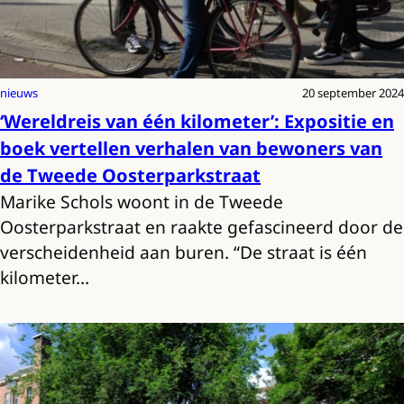
nieuws
20 september 2024
‘Wereldreis van één kilometer’: Expositie en
boek vertellen verhalen van bewoners van
de Tweede Oosterparkstraat
Marike Schols woont in de Tweede
Oosterparkstraat en raakte gefascineerd door de
verscheidenheid aan buren. “De straat is één
kilometer…