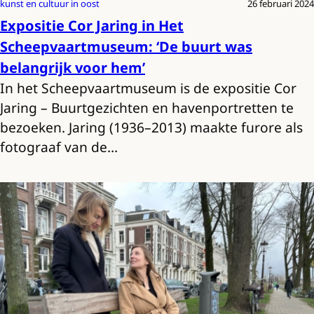
kunst en cultuur in oost
26 februari 2024
Expositie Cor Jaring in Het
Scheepvaartmuseum: ‘De buurt was
belangrijk voor hem’
In het Scheepvaartmuseum is de expositie Cor
Jaring – Buurtgezichten en havenportretten te
bezoeken. Jaring (1936–2013) maakte furore als
fotograaf van de…