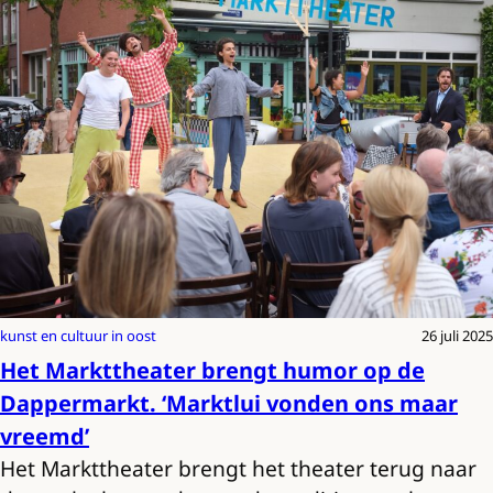
kunst en cultuur in oost
26 juli 2025
Het Markttheater brengt humor op de
Dappermarkt. ‘Marktlui vonden ons maar
vreemd’
Het Markttheater brengt het theater terug naar