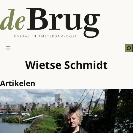
Ga
naar
de
inhoud
Zo
Wietse Schmidt
Artikelen