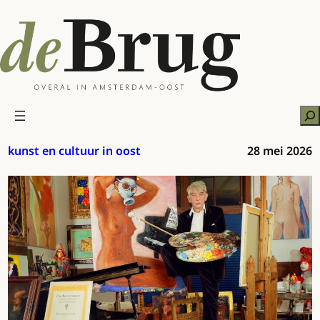
Ga
naar
de
inhoud
Zo
kunst en cultuur in oost
28 mei 2026