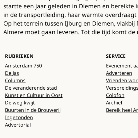
startte een jaar geleden in Diemen en bereikte 
in de transportleiding, haar warmte overdraag
Op het terrein tussen IJburg en Diemen, vlakbi
Almere moet gaan leveren. Tot die tijd komt de
RUBRIEKEN
SERVICE
Amsterdam 750
Evenement a
De Jas
Adverteren
Columns
Vrienden wo
De veranderende stad
Verspreiding
Kunst en Cultuur in Oost
Colofon
De weg kwijt
Archief
Buurten in de Brouwerij
Bereik heel 
Ingezonden
Advertorial