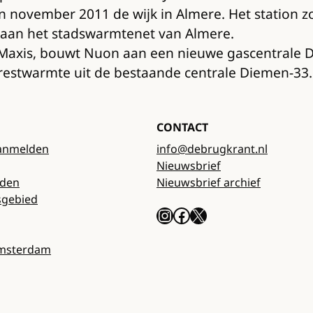
in november 2011 de wijk in Almere. Het station z
t aan het stadswarmtenet van Almere.
j Maxis, bouwt Nuon aan een nieuwe gascentrale 
 restwarmte uit de bestaande centrale Diemen-33.
CONTACT
anmelden
info@debrugkrant.nl
Nieuwsbrief
rden
Nieuwsbrief archief
sgebied
Instagram
Facebook
X
Amsterdam