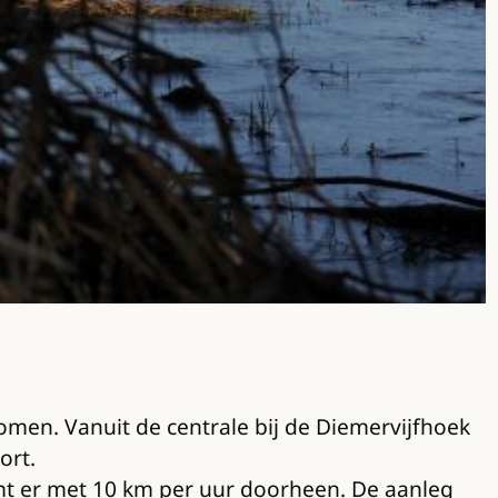
men. Vanuit de centrale bij de Diemervijfhoek
ort.
omt er met 10 km per uur doorheen. De aanleg