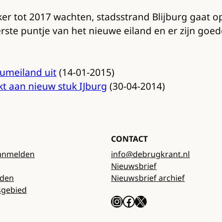
 tot 2017 wachten, stadsstrand Blijburg gaat op
terste puntje van het nieuwe eiland en er zijn g
umeiland uit
(14-01-2015)
kt aan nieuw stuk IJburg
(30-04-2014)
CONTACT
anmelden
info@debrugkrant.nl
Nieuwsbrief
rden
Nieuwsbrief archief
sgebied
Instagram
Facebook
X