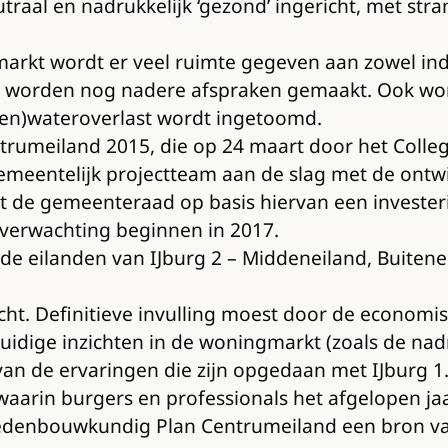
raal en nadrukkelijk ‘gezond’ ingericht, met str
rkt wordt er veel ruimte gegeven aan zowel indiv
 worden nog nadere afspraken gemaakt. Ook word
gen)wateroverlast wordt ingetoomd.
Centrumeiland 2015, die op 24 maart door het Col
emeentelijk projectteam aan de slag met de ontw
Nadat de gemeenteraad op basis hiervan een investe
verwachting beginnen in 2017.
e eilanden van IJburg 2 – Middeneiland, Buiteneil
cht. Definitieve invulling moest door de economisc
uidige inzichten in de woningmarkt (zoals de n
 de ervaringen die zijn opgedaan met IJburg 1. O
arin burgers en professionals het afgelopen jaa
edenbouwkundig Plan Centrumeiland een bron van 