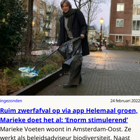
ingezonden
24 februari 2022
Ruim zwerfafval op via app Helemaal groen,
Marieke doet het al: ‘Enorm stimulerend’
Marieke Voeten woont in Amsterdam-Oost. Ze
werkt als beleidsadviseur biodiversiteit. Naast