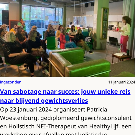
ingezonden
11 januari 2024
Van sabotage naar succes: jouw unieke reis
naar blijvend gewichtsverlies
Op 23 januari 2024 organiseert Patricia
Woestenburg, gediplomeerd gewichtsconsulent
en Holistisch NEI-Therapeut van HealthyLijf, een
workshop over afvallen met holistische…