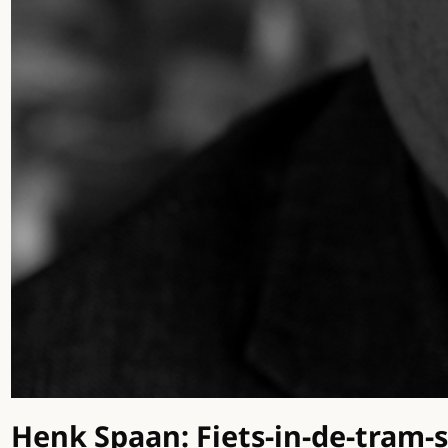
Henk Spaan: Fiets-in-de-tram