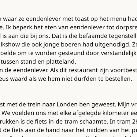
aan waar ze eendenlever met toast op het menu h
ie. Ik beperk het eten van eendenlever tot dorpsr
s aan die bij ons. Dat is die befaamde tegenstell
n talkshow die ook jonge boeren had uitgenodigd.
voelde om te worden gesteund door verstandelijk
 tussen stand en platteland.
den de eendenlever. Als dit restaurant zijn voortb
eus waard als we hem niet durfden te bestellen.
aatst met de trein naar Londen ben geweest. Mijn
. We voelden ons met elke afgelegde kilometer e
ukken is de fiets-in-de-tram-schaamte. In tram 2
met de fiets aan de hand naar het midden van het