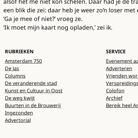
alsof het me niet kon schelen. Daar had je de t
een blik die zei: daar heb je weer zo’n loser met 
‘Ga je mee of niet?’ vroeg ze.
‘Ik moet mijn kaart nog opladen,’ zei ik.
RUBRIEKEN
SERVICE
Amsterdam 750
Evenement a
De Jas
Adverteren
Columns
Vrienden wo
De veranderende stad
Verspreiding
Kunst en Cultuur in Oost
Colofon
De weg kwijt
Archief
Buurten in de Brouwerij
Bereik heel 
Ingezonden
Advertorial