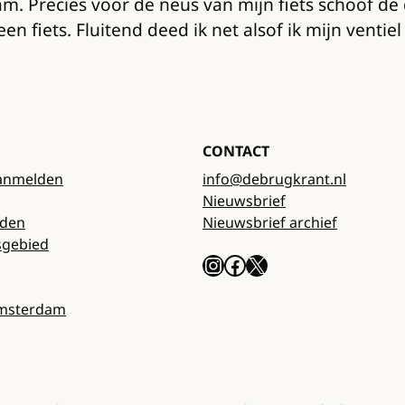
ram. Precies voor de neus van mijn fiets schoof 
een fiets. Fluitend deed ik net alsof ik mijn ventie
CONTACT
anmelden
info@debrugkrant.nl
Nieuwsbrief
rden
Nieuwsbrief archief
sgebied
Instagram
Facebook
X
Amsterdam