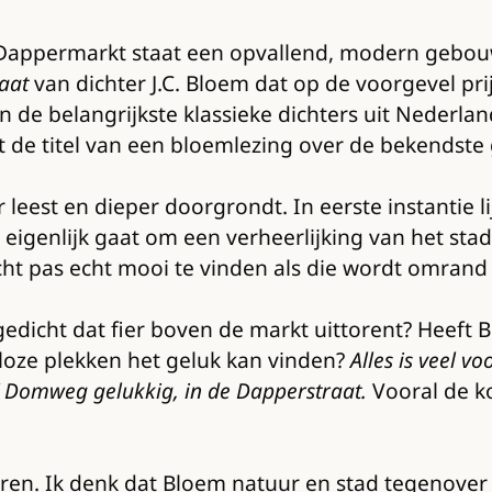
Dappermarkt staat een opvallend, modern gebouw.
aat
van dichter J.C. Bloem dat op de voorgevel pri
de belangrijkste klassieke dichters uit Nederlan
tot de titel van een bloemlezing over de bekendst
leest en dieper doorgrondt. In eerste instantie li
et eigenlijk gaat om een verheerlijking van het st
cht pas echt mooi te vinden als die wordt omran
 gedicht dat fier boven de markt uittorent? Heef
eloze plekken het geluk kan vinden?
Alles is veel vo
/ Domweg gelukkig, in de Dapperstraat.
Vooral de k
en. Ik denk dat Bloem natuur en stad tegenover 