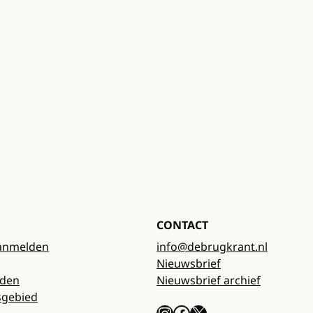
CONTACT
anmelden
info@debrugkrant.nl
Nieuwsbrief
rden
Nieuwsbrief archief
sgebied
Instagram
Facebook
X