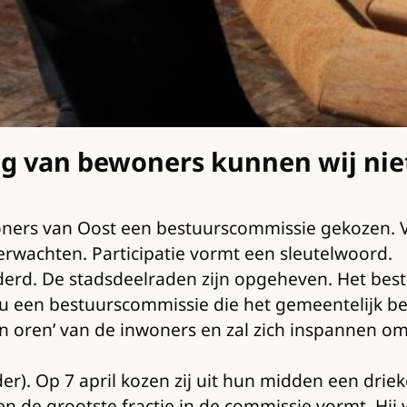
ng van bewoners kunnen wij nie
ners van Oost een bestuurscommissie gekozen. Vo
rwachten. Participatie vormt een sleutelwoord.
derd. De stadsdeelraden zijn opgeheven. Het bes
 een bestuurscommissie die het gemeentelijk bel
en oren’ van de inwoners en zal zich inspannen om
der). Op 7 april kozen zij uit hun midden een driek
eden de grootste fractie in de commissie vormt. Hi