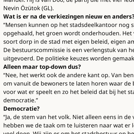
Nevin Özütok (GL).
Wat is er na de verkiezingen nieuw en anders
“Mensen kunnen op het stadsdeelkantoor nog st
opgehaald, het groen wordt onderhouden. Het ve
soort dorp in de stad met eigen beleid, eigen a
De bestuurscommissie is een verlengstuk van het
uitgevoerd. De politieke keuzes worden gemaak
Alleen maar top-down dus?
“Nee, het werkt ook de andere kant op. Van bene
om vanuit de bewoners te laten horen waar de 
voor wat er speelt en zo het beleid dat bij het
democratie.”
Democratie?
“Ja, de stem van het volk. Niet alleen eens in d
hebben we de taak om te luisteren naar wat er 
veel doen. Wij zijn er om het stadsbestuur op he