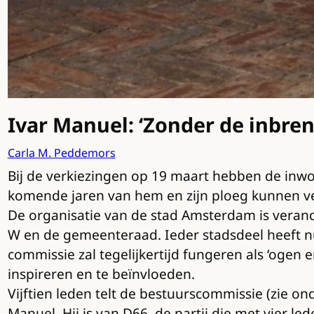
Ivar Manuel: ‘Zonder de inbre
Carla M. Peddemors
Bij de verkiezingen op 19 maart hebben de inwo
komende jaren van hem en zijn ploeg kunnen ve
De organisatie van de stad Amsterdam is veran
W en de gemeenteraad. Ieder stadsdeel heeft nu
commissie zal tegelijkertijd fungeren als ‘ogen 
inspireren en te beïnvloeden.
Vijftien leden telt de bestuurscommissie (zie on
Manuel. Hij is van D66, de partij die met vier l