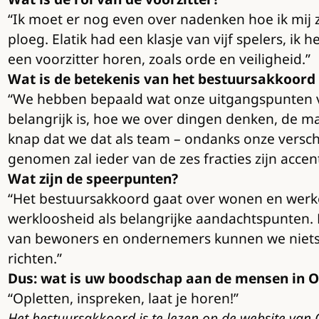
“Ik moet er nog even over nadenken hoe ik mij z
ploeg. Elatik had een klasje van vijf spelers, ik 
een voorzitter horen, zoals orde en veiligheid.”
Wat is de betekenis van het bestuursakkoord
“We hebben bepaald wat onze uitgangspunten vo
belangrijk is, hoe we over dingen denken, de ma
knap dat we dat als team – ondanks onze versch
genomen zal ieder van de zes fracties zijn accen
Wat zijn de speerpunten?
“Het bestuursakkoord gaat over wonen en werke
werkloosheid als belangrijke aandachtspunten. 
van bewoners en ondernemers kunnen we niets. 
richten.”
Dus: wat is uw boodschap aan de mensen in O
“Opletten, inspreken, laat je horen!”
Het bestuursakkoord is te lezen op de website van 