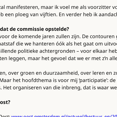
al manifesteren, maar ik voel me als voorzitter 
heb een ploeg van vijftien. En verder heb ik aandac
 dat de commissie opstelde?
or de komende jaren zullen zijn. De contouren 
atstaf die we hanteren óók als het gaat om uitvo
illende politieke achtergronden – voor elkaar h
ten leggen, maar het gevoel dat we er met z’n all
n, over groen en duurzaamheid, over leren en z
Maar het hoofdthema is voor mij ‘participatie’:
Het organiseren van die inbreng, dat is waar we
ost?
Oost:
www.oost.amsterdam.nl/actueel/bestuur_en/2