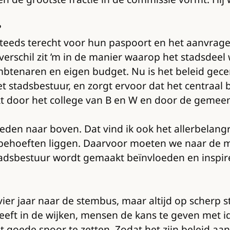
?
eeds terecht voor hun paspoort en het aanvrage
rschil zit ’m in de manier waarop het stadsdeel
mbtenaren en eigen budget. Nu is het beleid gece
 stadsbestuur, en zorgt ervoor dat het centraal 
t door het college van B en W en door de gemeen
den naar boven. Dat vind ik ook het allerbelangr
behoeften liggen. Daarvoor moeten we naar de me
 stadsbestuur wordt gemaakt beïnvloeden en inspire
e vier jaar naar de stembus, maar altijd op scher
leeft in de wijken, mensen de kans te geven met 
t goede spoor te zetten. Zodat het zijn beleid aan