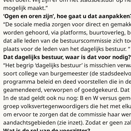
mogelijk maakt.”
‘Ogen en oren zijn’, hoe gaat u dat aanpakken
“De sociale media zorgen voor direct en gemak
worden gehoord, via platforms, buurtoverleg, 
dat alle leden van de bestuurscommissie zich toeg
plaats voor de leden van het dagelijks bestuur. “
Dat dagelijks bestuur, waar is dat voor nodig?
“Het begrip ‘dagelijks bestuur’ is misschien ve
soort college van burgemeester (de stadsdeelvo
programma beleid en deed voorstellen die in de
geamendeerd, verworpen of goedgekeurd. Dat n
In de stad geldt ook nu nog: B en W versus gem
groep volksvertegenwoordigers die het met elka
om ervoor te zorgen dat de commissie haar werk 
aandachtsgebieden (zie inzet). Zodat er geen zak
Wat is de rol van de voorzitter?