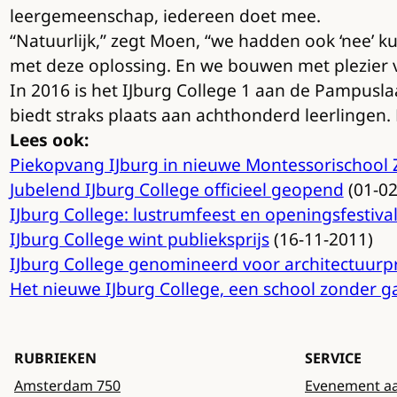
leergemeenschap, iedereen doet mee.
“Natuurlijk,” zegt Moen, “we hadden ook ‘nee’ ku
met deze oplossing. En we bouwen met plezier 
In 2016 is het IJburg College 1 aan de Pampusl
biedt straks plaats aan achthonderd leerlingen. H
Lees ook:
Piekopvang IJburg in nieuwe Montessorischool
Jubelend IJburg College officieel geopend
(01-02
IJburg College: lustrumfeest en openingsfestiva
IJburg College wint publieksprijs
(16-11-2011)
IJburg College genomineerd voor architectuurpri
Het nieuwe IJburg College, een school zonder 
RUBRIEKEN
SERVICE
Amsterdam 750
Evenement a