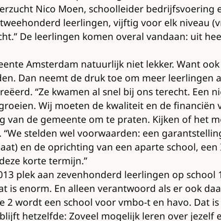
verzucht Nico Moen, schoolleider bedrijfsvoering
tweehonderd leerlingen, vijftig voor elk niveau 
cht.” De leerlingen komen overal vandaan: uit h
ente Amsterdam natuurlijk niet lekker. Want ook
den. Dan neemt de druk toe om meer leerlingen aa
reëerd. “Ze kwamen al snel bij ons terecht. Een
groeien. Wij moeten de kwaliteit en de financiën
ng van de gemeente om te praten. Kijken of het mo
 “We stelden wel voorwaarden: een garantstellin
 laat) en de oprichting van een aparte school, een 
deze korte termijn.”
2013 plek aan zevenhonderd leerlingen op school 1
“Dat is enorm. En alleen verantwoord als er ook da
ge 2 wordt een school voor vmbo-t en havo. Dat is
lijft hetzelfde: Zoveel mogelijk leren over jezelf