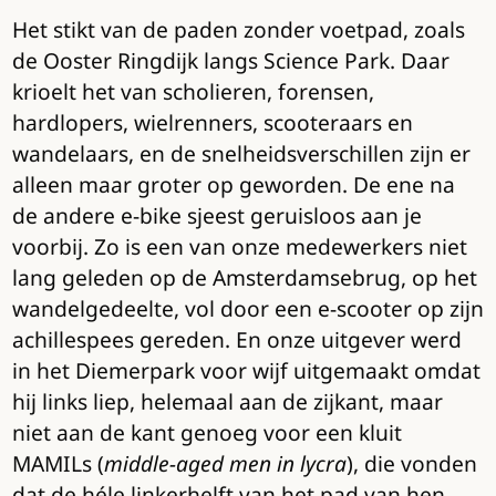
Het stikt van de paden zonder voetpad, zoals
de Ooster Ringdijk langs Science Park. Daar
krioelt het van scholieren, forensen,
hardlopers, wielrenners, scooteraars en
wandelaars, en de snelheidsverschillen zijn er
alleen maar groter op geworden. De ene na
de andere e-bike sjeest geruisloos aan je
voorbij. Zo is een van onze medewerkers niet
lang geleden op de Amsterdamsebrug, op het
wandelgedeelte, vol door een e-scooter op zijn
achillespees gereden. En onze uitgever werd
in het Diemerpark voor wijf uitgemaakt omdat
hij links liep, helemaal aan de zijkant, maar
niet aan de kant genoeg voor een kluit
MAMILs (
middle-aged men in lycra
), die vonden
dat de héle linkerhelft van het pad van hen