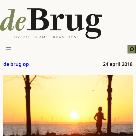
Ga
naar
de
inhoud
Zo
de brug op
24 april 2018