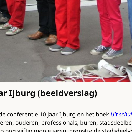
ar IJburg (beeldverslag)
de conferentie 10 jaar IJburg en het boek
Uit sch
deren, ouderen, professionals, buren, stadsdeelbe
p nog vijftig mooie jaren, proostte de stadsdeelvo