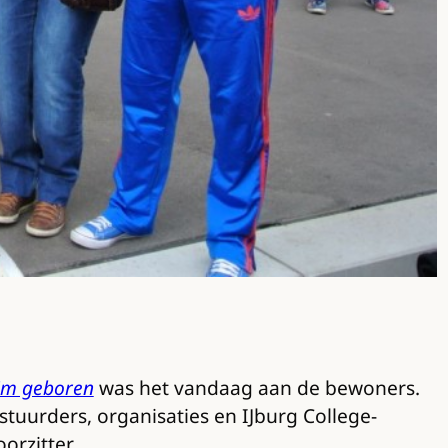
uim geboren
was het vandaag aan de bewoners.
stuurders, organisaties en IJburg College-
orzitter.