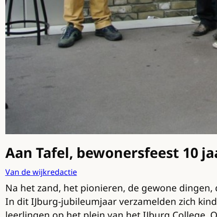
Aan Tafel, bewonersfeest 10 ja
Van de wijkredactie
Na het zand, het pionieren, de gewone dingen, 
In dit IJburg-jubileumjaar verzamelden zich kin
leerlingen op het plein van het IJburg College. O