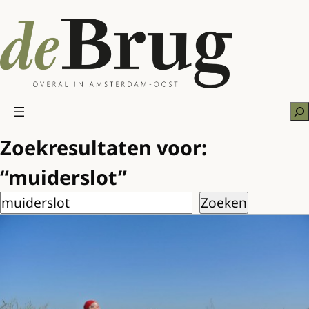
Ga
naar
de
inhoud
Zo
Zoekresultaten voor:
“muiderslot”
Zoeken
Zoeken