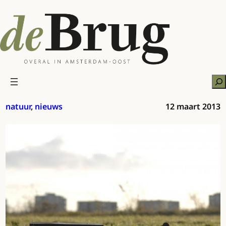
Ga
naar
de
inhoud
Zo
natuur
, 
nieuws
12 maart 2013