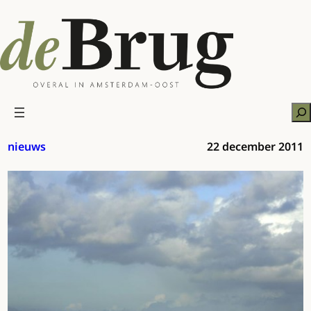
Ga
naar
de
inhoud
Zo
nieuws
22 december 2011