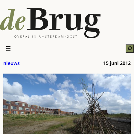
Ga
naar
de
inhoud
Zo
nieuws
15 juni 2012