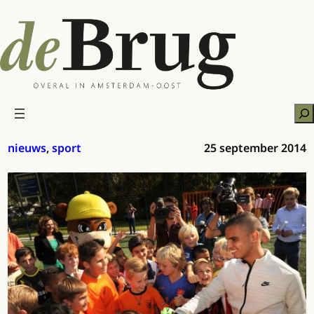
Ga
naar
de
inhoud
Zo
nieuws
, 
sport
25 september 2014