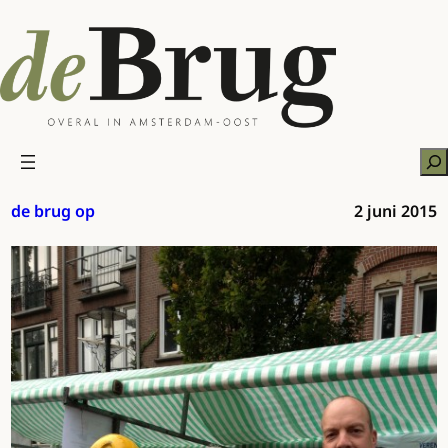
Ga
naar
de
inhoud
Zo
de brug op
2 juni 2015