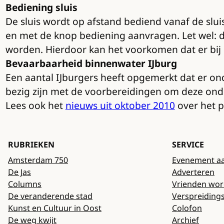
Bediening sluis
De sluis wordt op afstand bediend vanaf de slu
en met de knop bediening aanvragen. Let wel: de
worden. Hierdoor kan het voorkomen dat er bij 
Bevaarbaarheid binnenwater IJburg
Een aantal IJburgers heeft opgemerkt dat er on
bezig zijn met de voorbereidingen om deze ondie
Lees ook het
nieuws uit oktober 2010
over het p
RUBRIEKEN
SERVICE
Amsterdam 750
Evenement a
De Jas
Adverteren
Columns
Vrienden wo
De veranderende stad
Verspreiding
Kunst en Cultuur in Oost
Colofon
De weg kwijt
Archief