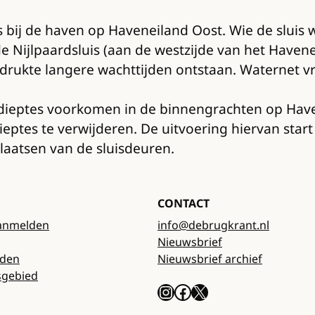
is bij de haven op Haveneiland Oost. Wie de slui
 Nijlpaardsluis (aan de westzijde van het Havenei
drukte langere wachttijden ontstaan. Waternet v
dieptes voorkomen in de binnengrachten op Havene
ptes te verwijderen. De uitvoering hiervan start 
laatsen van de sluisdeuren.
CONTACT
anmelden
info@debrugkrant.nl
Nieuwsbrief
rden
Nieuwsbrief archief
sgebied
Instagram
Facebook
X