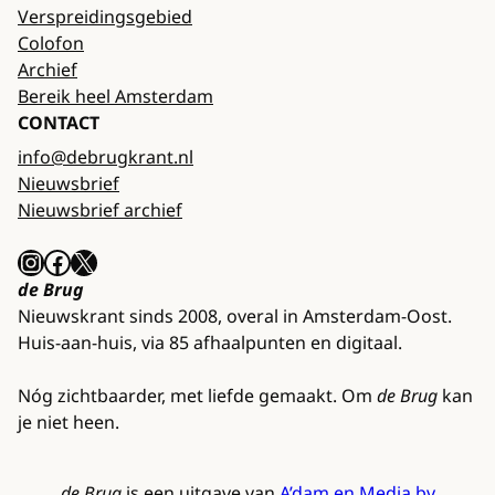
Verspreidingsgebied
Colofon
Archief
Bereik heel Amsterdam
CONTACT
info@debrugkrant.nl
Nieuwsbrief
Nieuwsbrief archief
Instagram
Facebook
X
de Brug
Nieuwskrant sinds 2008, overal in Amsterdam-Oost.
Huis-aan-huis, via 85 afhaalpunten en digitaal.
Nóg zichtbaarder, met liefde gemaakt. Om
de Brug
kan
je niet heen.
de Brug
is een uitgave van
A’dam en Media bv