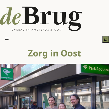
Ga
naar
de
inhoud
Zo
Zorg in Oost