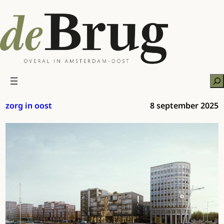
Ga
naar
de
inhoud
Zo
zorg in oost
8 september 2025