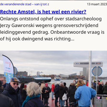
de veranderende stad – van ij tot z
13 maart 2023
Rechte Amstel, is het wel een rivier?
Onlangs ontstond ophef over stadsarcheoloog
Jerzy Gawronski wegens grensoverschrijdend
leidinggevend gedrag. Onbeantwoorde vraag is
of hij ook dwingend was richting…