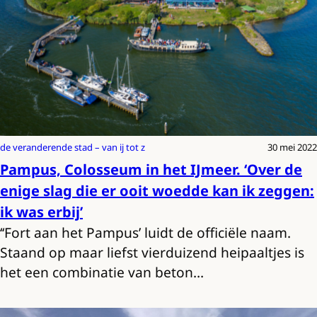
de veranderende stad – van ij tot z
30 mei 2022
Pampus, Colosseum in het IJmeer. ‘Over de
enige slag die er ooit woedde kan ik zeggen:
ik was erbij’
‘‘Fort aan het Pampus’ luidt de officiële naam.
Staand op maar liefst vierduizend heipaaltjes is
het een combinatie van beton…