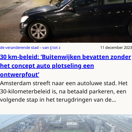
de veranderende stad – van ij tot z
11 december 2023
30 km-beleid: ‘Buitenwijken bevatten zonder
het concept auto plotseling een
ontwerpfout’
Amsterdam streeft naar een autoluwe stad. Het
30-kilometerbeleid is, na betaald parkeren, een
volgende stap in het terugdringen van de…