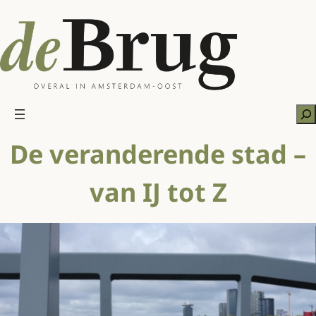
Ga
naar
de
inhoud
Zo
De veranderende stad –
van IJ tot Z