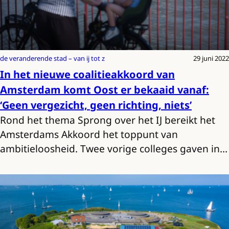
de veranderende stad – van ij tot z
29 juni 2022
In het nieuwe coalitieakkoord van
Amsterdam komt Oost er bekaaid vanaf:
‘Geen vergezicht, geen richting, niets’
Rond het thema Sprong over het IJ bereikt het
Amsterdams Akkoord het toppunt van
ambitieloosheid. Twee vorige colleges gaven in…