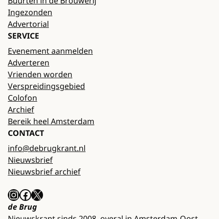
Buurten in de Brouwerij
Ingezonden
Advertorial
SERVICE
Evenement aanmelden
Adverteren
Vrienden worden
Verspreidingsgebied
Colofon
Archief
Bereik heel Amsterdam
CONTACT
info@debrugkrant.nl
Nieuwsbrief
Nieuwsbrief archief
Instagram
Facebook
X
de Brug
Nieuwskrant sinds 2008, overal in Amsterdam-Oost.