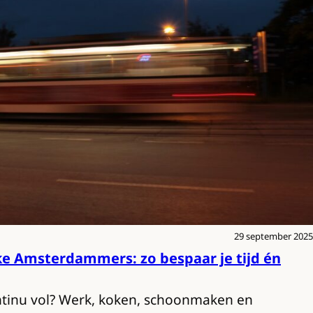
29 september 2025
ke Amsterdammers: zo bespaar je tijd én
tinu vol? Werk, koken, schoonmaken en