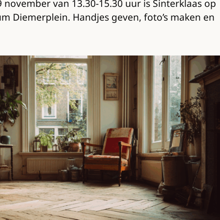
november van 13.30-15.30 uur is Sinterklaas op
um Diemerplein. Handjes geven, foto’s maken en