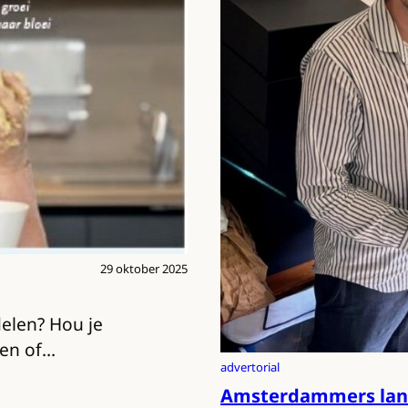
29 oktober 2025
delen? Hou je
ren of…
advertorial
Amsterdammers lanc