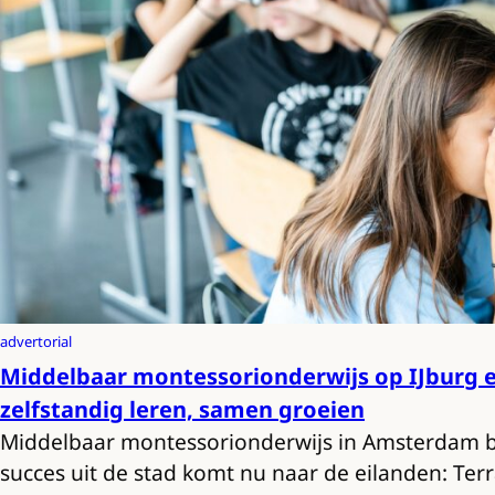
advertorial
Middelbaar montessorionderwijs op IJburg 
zelfstandig leren, samen groeien
Middelbaar montessorionderwijs in Amsterdam bes
succes uit de stad komt nu naar de eilanden: Te