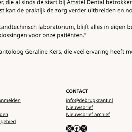
die al sinds de start bij Amstel Dental betrokken
st kan de praktijk de zorg verder uitbreiden en 
ndtechnisch laboratorium, blijft alles in eigen b
oplossingen voor onze patiënten.”
toloog Geraline Kers, die veel ervaring heeft me
CONTACT
anmelden
info@debrugkrant.nl
Nieuwsbrief
rden
Nieuwsbrief archief
sgebied
Instagram
Facebook
X