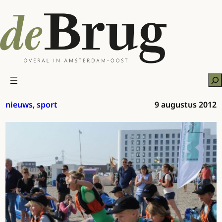
Ga
naar
de
inhoud
Zo
nieuws
, 
sport
9 augustus 2012