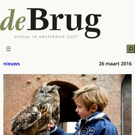
Ga
naar
de
inhoud
Zo
nieuws
26 maart 2016