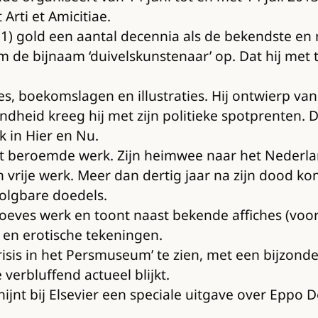
Arti et Amicitiae.
 gold een aantal decennia als de bekendste en me
em de bijnaam ‘duivelskunstenaar’ op. Dat hij met
es, boekomslagen en illustraties. Hij ontwierp van
dheid kreeg hij met zijn politieke spotprenten. 
 in Hier en Nu.
 beroemde werk. Zijn heimwee naar het Nederlands
vrije werk. Meer dan dertig jaar na zijn dood ko
volgbare doedels.
oeves werk en toont naast bekende affiches (voor 
en erotische tekeningen.
Crisis in het Persmuseum’ te zien, met een bijzond
erbluffend actueel blijkt.
hijnt bij Elsevier een speciale uitgave over Epp