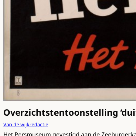
Overzichtstentoonstelling ‘du
Van de wijkredactie
Het Persmuseum gevestigd aan de Zeeburgerkade 