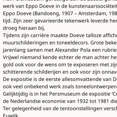
werk van Eppo Doeve in de kunstenaarssociëteit 
Eppo Doeve (Bandoeng, 1907 – Amsterdam, 1981)
tijd. Zijn zeer gevarieerde tekenwerk leverde h
droeg hieraan bij.
Tijdens zijn carrière maakte Doeve talloze affich
muurschilderingen en toneeldecors. Grote beken
jarenlang samen met Alexander Pola een rubriek
Vrijwel niemand kende echter de man achter het
gold ook voor de wens om te exposeren met zijn 
schitterende schilderijen en ook voor zijn onna
De expositie is de eerste allesomvattende van D
ook veel onbekend werk zoals toneelontwerpen 
Gelijktijdig is in het Persmuseum de expositie ‘
de Nederlandse economie van 1932 tot 1981 die v
Ter gelegenheid van de tentoonstellingen versc
Euwijk.